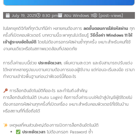
July 19, 2025
8:30 pm
สอน Windows 11
[post-views]
ในโลกยุคดิจิทัลที่ทุกวินาทีมีค่า หลายคนต้องการ
ลดขั้นตอนการใส่รหัสผ่าน
ทุก
ครั้งที่เปิดคอมพิวเตอร์ บทความนี้จะพาคุณไปเรียนรู้
วิธีตั้งค่า Windows 11 ให้
เข้าสู่ระบบอัตโนมัติ
โดยไม่ต้องกรอกรหัสผ่านซ้ำทุกครั้ง เหมาะสำหรับคนที่ใช้
งานคนเดียวหรือในสภาพแวดล้อมที่ปลอดภัย
การตั้งค่าแบบนี้ช่วย
ประหยัดเวลา
, เพิ่มความสะดวก และยังสามารถปรับแต่ง
ได้หลากหลายรูปแบบตามความต้องการของผู้ใช้งาน แต่ก่อนจะเริ่มลงมือ เรามา
ทำความเข้าใจพื้นฐานก่อนว่าฟีเจอร์นี้คืออะไร
การล็อกอินอัตโนมัติคืออะไร และทำไมถึงสำคัญ
การล็อกอินอัตโนมัติ (Auto Login) คือการตั้งค่าระบบให้เข้าสู่บัญชีผู้ใช้โดยไม่
ต้องกรอกรหัสผ่านทุกครั้งที่เปิดเครื่อง เหมาะสำหรับคอมพิวเตอร์ที่ใช้ในบ้าน
หรือสถานที่ที่เชื่อถือได้
เหตุผลที่คนส่วนใหญ่ต้องการเปิดการล็อกอินอัตโนมัติ
ประหยัดเวลา
ไม่ต้องกรอก Password ซ้ำ