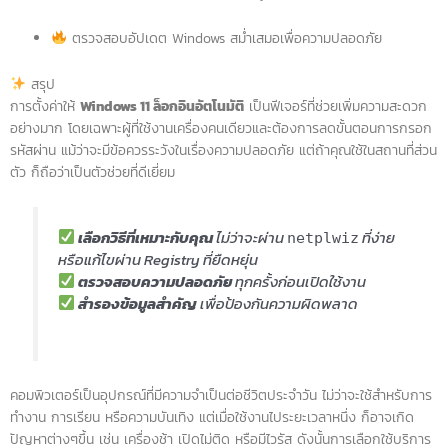
ตรวจสอบอัปเดต Windows สม่ำเสมอเพื่อความปลอดภัย
สรุป
การตั้งค่าให้
Windows 11 ล็อกอินอัตโนมัติ
เป็นฟีเจอร์ที่ช่วยเพิ่มความสะดวก
อย่างมาก โดยเฉพาะผู้ที่ใช้งานเครื่องคนเดียวและต้องการลดขั้นตอนการกรอก
รหัสผ่าน แม้ว่าจะมีข้อควรระวังในเรื่องความปลอดภัย แต่ถ้าคุณใช้ในสถานที่ส่วน
ตัว ก็ถือว่าเป็นตัวช่วยที่ดีเยี่ยม
เลือกวิธีที่เหมาะกับคุณ
ไม่ว่าจะผ่าน
ที่ง่าย
netplwiz
หรือแก้ไขผ่าน Registry ที่ยืดหยุ่น
ตรวจสอบความปลอดภัย
ทุกครั้งก่อนเปิดใช้งาน
สำรองข้อมูลสำคัญ
เพื่อป้องกันความผิดพลาด
คอมพิวเตอร์เป็นอุปกรณ์ที่มีความจำเป็นต่อชีวิตประจำวัน ไม่ว่าจะใช้สำหรับการ
ทำงาน การเรียน หรือความบันเทิง แต่เมื่อใช้งานไประยะเวลาหนึ่ง ก็อาจเกิด
ปัญหาต่างๆขึ้น เช่น เครื่องช้า เปิดไม่ติด หรือมีไวรัส ดังนั้นการเลือกใช้บริการ