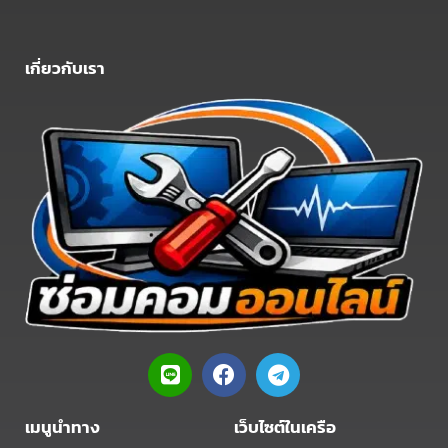
เกี่ยวกับเรา
L
F
T
i
a
e
n
c
l
e
e
e
เมนูนำทาง
เว็บไซต์ในเครือ