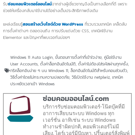
รับ
ซ่อมคอมพิวเตอร์ออนไลน์
จากช่างผู้เชี่ยวชาญจึงเป็นทางเลือกที่ดี เพราะ
ช่วยให้เครื่องกลับมาใช้งานได้อย่างเต็มประสิทธิภาพดังเดิม
แหล่งเรียนรู้
สอนสร้างเว็บไซต์ด้วย WordPress
ที่รวบรวมเทคนิค เคล็ดลับ
การตั้งค่าต่างๆ ตลอดจนถึง การปรับแต่งด้วย CSS, เทคนิคใช้งาน
Elementor และปัญหาที่พบเจอกันบ่อยๆ
Windows 11 Auto Login
,
ขั้นตอนการตั้งค่าที่เข้าใจง่าย
,
คู่มือใช้งาน
User Accounts
,
ตั้งค่าล็อกอินอัตโนมัติ
,
ตั้งค่าไม่ต้องใส่รหัสผ่านทุกครั้ง
,
ทริคล็อกอินง่าย ๆ บน Windows 11
,
ล็อกอินอัตโนมัติสำหรับคอมส่วนตัว
,
วิธีตั้งค่าโดยไม่กระทบความปลอดภัย
,
วิธีเปิดใช้งาน netplwiz
,
เทคนิค
ประหยัดเวลาเข้า Windows
ซ่อมคอมออนไลน์.com
บริการรับซ่อมคอมพิวเตอร์-โน๊ตบุ๊คที่มี
อาการเสียบนระบบ Windows ทุก
เวอร์ชั่น อาทิเช่น ระบบ Windows
ทำงานช้าผิดปกติ, คอมพิวเตอร์ไม่มี
เสียง, ไดร์เวอร์มีปัญหา, ปริ้นเตอร์สั่งพิมพ์