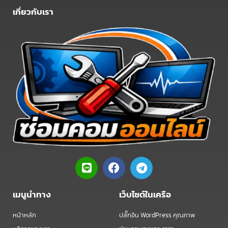
เกี่ยวกับเรา
L
F
T
i
a
e
n
c
l
e
e
e
เมนูนำทาง
เว็บไซต์ในเครือ
b
g
o
r
หน้าหลัก
ปลั๊กอิน WordPress คุณภาพ