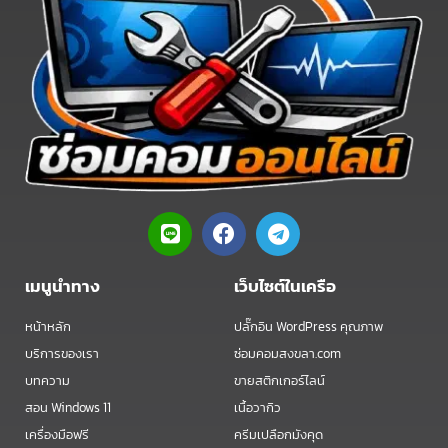
L
F
T
i
a
e
n
c
l
e
e
e
เมนูนำทาง
เว็บไซต์ในเครือ
b
g
o
r
หน้าหลัก
ปลั๊กอิน WordPress คุณภาพ
o
a
บริการของเรา
ซ่อมคอมสงขลา.com
k
m
บทความ
ขายสติกเกอร์ไลน์
สอน Windows 11
เนื้อวากิว
เครื่องมือฟรี
ครีมเปลือกมังคุด