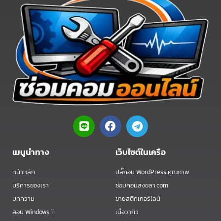
L
F
T
i
a
e
n
c
l
e
e
e
เมนูนำทาง
เว็บไซต์ในเครือ
b
g
o
r
หน้าหลัก
ปลั๊กอิน WordPress คุณภาพ
o
a
บริการของเรา
ซ่อมคอมสงขลา.com
k
m
บทความ
ขายสติกเกอร์ไลน์
สอน Windows 11
เนื้อวากิว