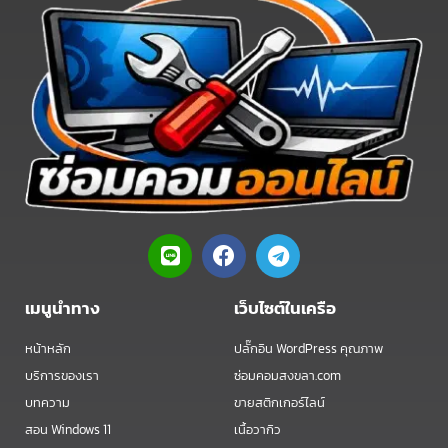
L
F
T
i
a
e
n
c
l
e
e
e
เมนูนำทาง
เว็บไซต์ในเครือ
b
g
o
r
หน้าหลัก
ปลั๊กอิน WordPress คุณภาพ
o
a
บริการของเรา
ซ่อมคอมสงขลา.com
k
m
บทความ
ขายสติกเกอร์ไลน์
สอน Windows 11
เนื้อวากิว