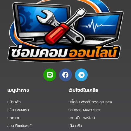
L
F
T
i
a
e
n
c
l
e
e
e
เมนูนำทาง
เว็บไซต์ในเครือ
b
g
o
r
หน้าหลัก
ปลั๊กอิน WordPress คุณภาพ
o
a
บริการของเรา
ซ่อมคอมสงขลา.com
k
m
บทความ
ขายสติกเกอร์ไลน์
สอน Windows 11
เนื้อวากิว