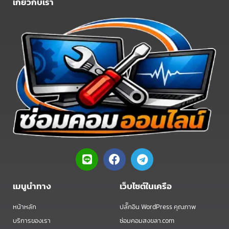
เกี่ยวกับเรา
L
F
T
i
a
e
n
c
l
e
e
e
เมนูนำทาง
เว็บไซต์ในเครือ
b
g
o
r
หน้าหลัก
ปลั๊กอิน WordPress คุณภาพ
o
a
บริการของเรา
ซ่อมคอมสงขลา.com