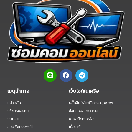
L
F
T
i
a
e
n
c
l
e
e
e
เมนูนำทาง
เว็บไซต์ในเครือ
b
g
o
r
หน้าหลัก
ปลั๊กอิน WordPress คุณภาพ
o
a
บริการของเรา
ซ่อมคอมสงขลา.com
k
m
บทความ
ขายสติกเกอร์ไลน์
สอน Windows 11
เนื้อวากิว