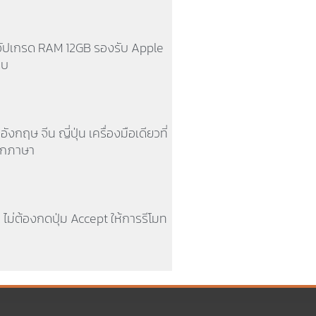
อัปเกรด RAM 12GB รองรับ Apple
ูบ
งกฤษ จีน ญี่ปุ่น เครื่องมือเดียวที่
ะทุกภาษา
k ไม่ต้องกดปุ่ม Accept ให้การรีโมท