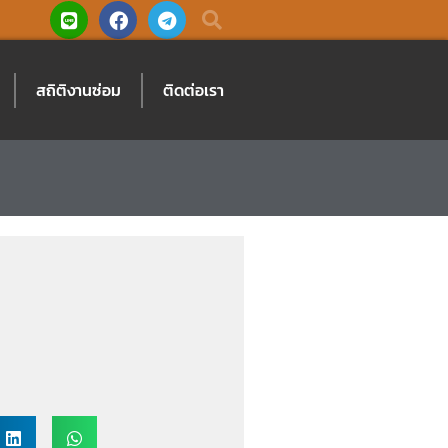
L
F
T
i
a
e
n
c
l
e
e
e
b
g
สถิติงานซ่อม
ติดต่อเรา
o
r
o
a
k
m