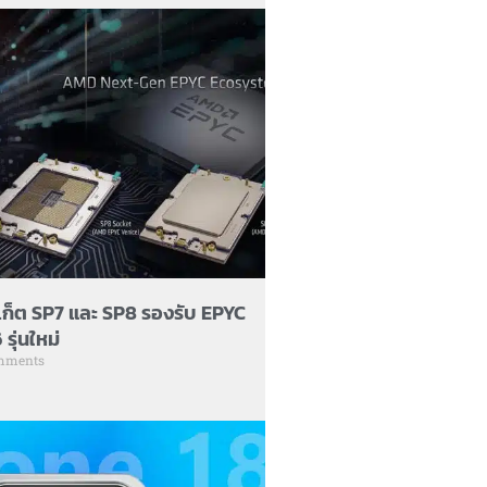
เก็ต SP7 และ SP8 รองรับ EPYC
รุ่นใหม่
mments