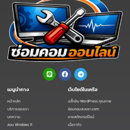
L
F
T
i
a
e
n
c
l
e
e
e
เมนูนำทาง
เว็บไซต์ในเครือ
b
g
o
r
หน้าหลัก
ปลั๊กอิน WordPress คุณภาพ
o
a
บริการของเรา
ซ่อมคอมสงขลา.com
k
m
บทความ
ขายสติกเกอร์ไลน์
สอน Windows 11
เนื้อวากิว