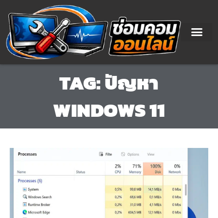
Skip
to
content
TAG: ปัญหา
WINDOWS 11