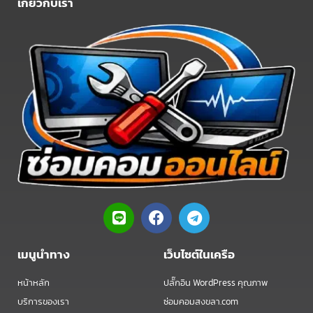
เกี่ยวกับเรา
L
F
T
i
a
e
n
c
l
e
e
e
เมนูนำทาง
เว็บไซต์ในเครือ
b
g
o
r
หน้าหลัก
ปลั๊กอิน WordPress คุณภาพ
o
a
บริการของเรา
ซ่อมคอมสงขลา.com