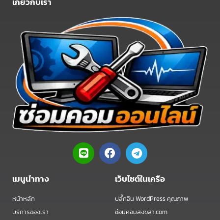
เกี่ยวกับเรา
L
F
T
i
a
e
n
c
l
e
e
e
เมนูนำทาง
เว็บไซต์ในเครือ
b
g
o
r
หน้าหลัก
ปลั๊กอิน WordPress คุณภาพ
o
a
บริการของเรา
ซ่อมคอมสงขลา.com