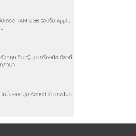
อัปเกรด RAM 12GB รองรับ Apple
ูบ
งกฤษ จีน ญี่ปุ่น เครื่องมือเดียวที่
ะทุกภาษา
k ไม่ต้องกดปุ่ม Accept ให้การรีโมท