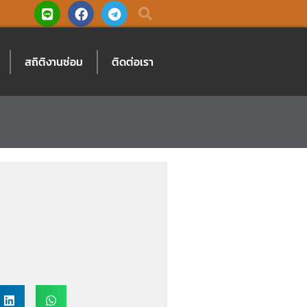
L
F
T
i
a
e
n
c
l
e
e
e
b
g
สถิติงานซ่อม
ติดต่อเรา
o
r
o
a
k
m