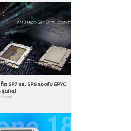
เก็ต SP7 และ SP8 รองรับ EPYC
รุ่นใหม่
mments